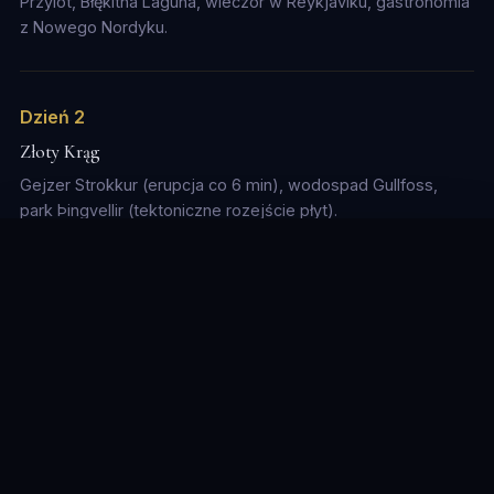
Przylot, Błękitna Laguna, wieczór w Reykjaviku, gastronomia
z Nowego Nordyku.
Dzień 2
Złoty Krąg
Gejzer Strokkur (erupcja co 6 min), wodospad Gullfoss,
park Þingvellir (tektoniczne rozejście płyt).
Używamy plików cookie, aby zapewnić najlepsze
doświadczenie.
Dowiedz się więcej
Dzień 3
Odrzuć
Akceptuj
Południe — klify i plaże
Klify Reynisfjara z bazaltowymi słupami, wodospad
Skógafoss (za wodospadem!), lodowiec Sólheimajökull.
Dzień 4