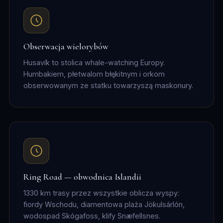
Obserwacja wielorybów
Husavík to stolica whale-watching Europy.
Humbakiem, płetwalom błękitnym i orkom
obserwowanym ze statku towarzyszą maskonury.
Ring Road — obwodnica Islandii
1330 km trasy przez wszystkie oblicza wyspy:
fiordy Wschodu, diamentowa plaża Jökulsárlón,
wodospad Skógafoss, klify Snæfellsnes.