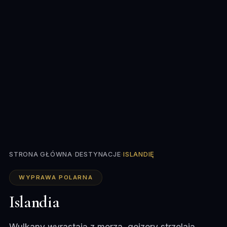
STRONA GŁÓWNA
›
DESTYNACJE
›
ISLANDIĘ
WYPRAWA POLARNA
Islandia
Wulkany wyrastają z morza, gejzery strzelają