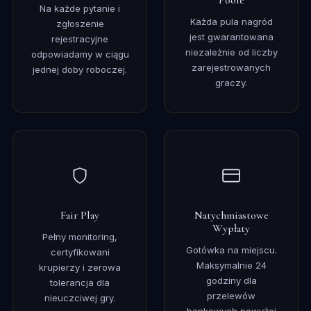
Poole
Na każde pytanie i
Każda pula nagród
zgłoszenie
jest gwarantowana
rejestracyjne
niezależnie od liczby
odpowiadamy w ciągu
zarejestrowanych
jednej doby roboczej.
graczy.
Fair Play
Natychmiastowe
Wypłaty
Pełny monitoring,
Gotówka na miejscu.
certyfikowani
Maksymalnie 24
krupierzy i zerowa
godziny dla
tolerancja dla
przelewów
nieuczciwej gry.